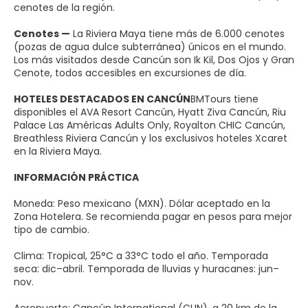
cenotes de la región.
Cenotes —
La Riviera Maya tiene más de 6.000 cenotes
(pozas de agua dulce subterránea) únicos en el mundo.
Los más visitados desde Cancún son Ik Kil, Dos Ojos y Gran
Cenote, todos accesibles en excursiones de día.
HOTELES DESTACADOS EN CANCÚN
BMTours tiene
disponibles el AVA Resort Cancún, Hyatt Ziva Cancún, Riu
Palace Las Américas Adults Only, Royalton CHIC Cancún,
Breathless Riviera Cancún y los exclusivos hoteles Xcaret
en la Riviera Maya.
INFORMACIÓN PRÁCTICA
Moneda: Peso mexicano (MXN). Dólar aceptado en la
Zona Hotelera. Se recomienda pagar en pesos para mejor
tipo de cambio.
Clima: Tropical, 25°C a 33°C todo el año. Temporada
seca: dic–abril. Temporada de lluvias y huracanes: jun–
nov.
Aeropuerto: Cancún International (CUN), a 20 km de la