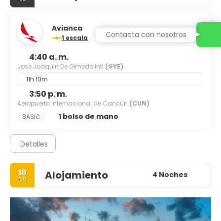
Avianca
Contacta con nosotros
1 escala
4:40 a. m.
Jose Joaquin De Olmedo Intl
(GYE)
11h 10m
3:50 p. m.
Aeropuerto Internacional de Cancún
(CUN)
1 bolso de mano
BASIC
Detalles
16
Alojamiento
4 Noches
feb