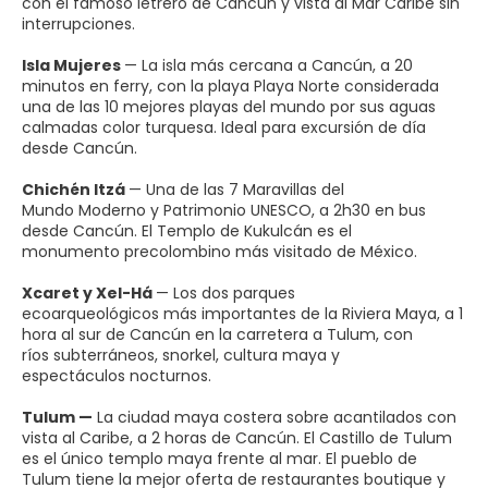
con el famoso letrero de Cancún y vista al Mar Caribe sin
interrupciones.
Isla Mujeres
— La isla más cercana a Cancún, a 20
minutos en ferry, con la playa Playa Norte considerada
una de las 10 mejores playas del mundo por sus aguas
calmadas color turquesa. Ideal para excursión de día
desde Cancún.
Chichén Itzá
— Una de las 7 Maravillas del
Mundo Moderno y Patrimonio UNESCO, a 2h30 en bus
desde Cancún. El Templo de Kukulcán es el
monumento precolombino más visitado de México.
Xcaret y Xel-Há
— Los dos parques
ecoarqueológicos más importantes de la Riviera Maya, a 1
hora al sur de Cancún en la carretera a Tulum, con
ríos subterráneos, snorkel, cultura maya y
espectáculos nocturnos.
Tulum —
La ciudad maya costera sobre acantilados con
vista al Caribe, a 2 horas de Cancún. El Castillo de Tulum
es el único templo maya frente al mar. El pueblo de
Tulum tiene la mejor oferta de restaurantes boutique y