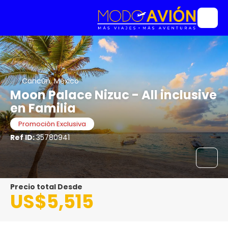
Cancún, México
Moon Palace Nizuc - All inclusive
en Familia
Promociòn Exclusiva
Ref ID:
35780941
Precio total Desde
US$5,515