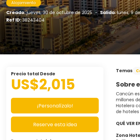
Alojamiento
Creado:
jueves, 30 de octubre de 2025
-
Salida:
lunes, 9 d
Ref ID:
38243404
Temas
C
Precio total Desde
US$2,015
Sobre e
Cancún es 
millones d
¡Personalízalo!
Hotelera c
de hoteles 
QUÉ VER 
Reserve esta idea
Zona Hot