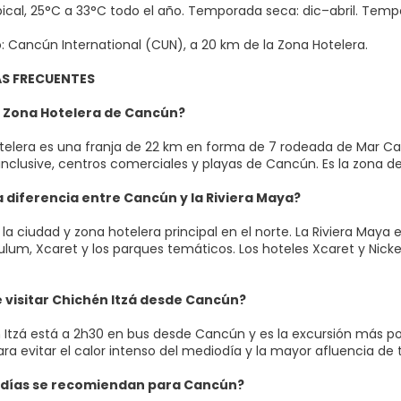
pical, 25°C a 33°C todo el año. Temporada seca: dic–abril. Temp
: Cancún International (CUN), a 20 km de la Zona Hotelera.
S FRECUENTES
a Zona Hotelera de Cancún?
telera es una franja de 22 km en forma de 7 rodeada de Mar Ca
 inclusive, centros comerciales y playas de Cancún. Es la zona d
a diferencia entre Cancún y la Riviera Maya?
a ciudad y zona hotelera principal en el norte. La Riviera Maya 
lum, Xcaret y los parques temáticos. Los hoteles Xcaret y Nickel
 visitar Chichén Itzá desde Cancún?
n Itzá está a 2h30 en bus desde Cancún y es la excursión más po
a evitar el calor intenso del mediodía y la mayor afluencia de t
días se recomiendan para Cancún?