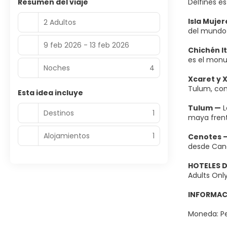
Resumen del viaje
Delfines es
Isla Muje
2 Adultos
del mundo 
9 feb 2026 - 13 feb 2026
Chichén I
es el monu
Noches
4
Xcaret y 
Tulum, con
Esta idea incluye
Tulum —
L
Destinos
1
maya frent
Alojamientos
1
Cenotes 
desde Canc
HOTELES 
Adults Only
INFORMAC
Moneda: Pe