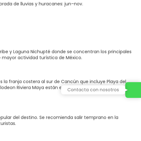
orada de lluvias y huracanes: jun–nov.
ribe y Laguna Nichupté donde se concentran los principales
e mayor actividad turística de México.
es la franja costera al sur de Cancún que incluye Playa del
odeon Riviera Maya están en la Riviera Maya, a 1 hora de
Contacta con nosotros
pular del destino. Se recomienda salir temprano en la
uristas.