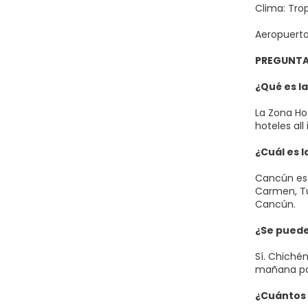
Clima: Tro
Aeropuerto
PREGUNTA
¿Qué es l
La Zona Ho
hoteles all
¿Cuál es l
Cancún es l
Carmen, Tu
Cancún.
¿Se puede
Sí. Chiché
mañana par
¿Cuántos 