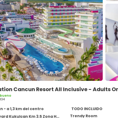
ion Cancun Resort All Inclusive - Adults O
 bueno
834
 - a 1,3 km del centro
TODO INCLUIDO
Trendy Room
 Kukulcan Km 3.5 Zona Hotelera, Cancun 77500