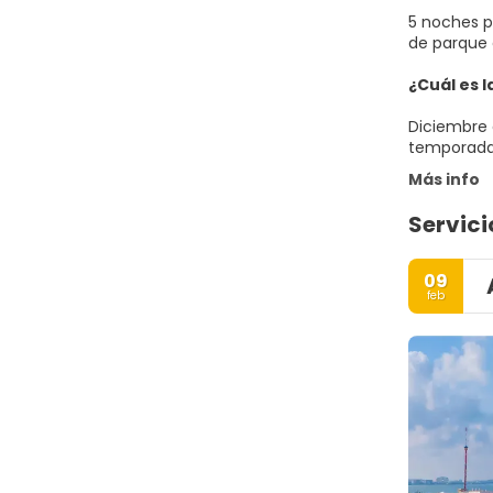
5 noches pa
de parque 
¿Cuál es 
Diciembre 
temporada 
Más info
Servici
09
feb