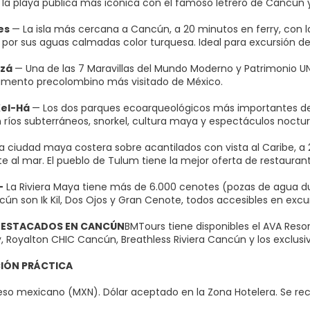
 la playa pública más icónica con el famoso letrero de Cancún y 
res
— La isla más cercana a Cancún, a 20 minutos en ferry, con l
por sus aguas calmadas color turquesa. Ideal para excursión d
tzá
— Una de las 7 Maravillas del Mundo Moderno y Patrimonio 
mento precolombino más visitado de México.
Xel-Há
— Los dos parques ecoarqueológicos más importantes de la
 ríos subterráneos, snorkel, cultura maya y espectáculos noctur
a ciudad maya costera sobre acantilados con vista al Caribe, a 
e al mar. El pueblo de Tulum tiene la mejor oferta de restaurant
—
La Riviera Maya tiene más de 6.000 cenotes (pozas de agua du
ún son Ik Kil, Dos Ojos y Gran Cenote, todos accesibles en excur
DESTACADOS EN CANCÚN
BMTours tiene disponibles el AVA Reso
, Royalton CHIC Cancún, Breathless Riviera Cancún y los exclusiv
IÓN PRÁCTICA
so mexicano (MXN). Dólar aceptado en la Zona Hotelera. Se re