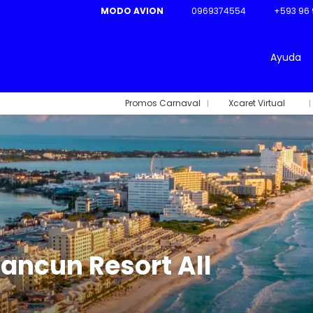
MODO AVION
0969374554
+593 96 
Ayuda
Promos Carnaval
Xcaret Virtual
ancun Resort All