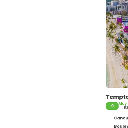
Temptat
Muy
9
13
Cancun
Boulevard