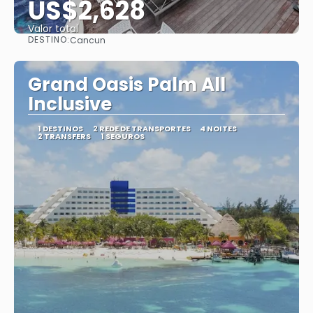
US$2,628
Valor total
DESTINO:
Cancun
Saiba mais
Grand Oasis Palm All
Inclusive
1 DESTINOS
2 REDE DE TRANSPORTES
4 NOITES
2 TRANSFERS
1 SEGUROS