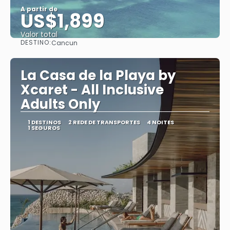
A partir de
US$1,899
Valor total
DESTINO:
Cancun
Saiba mais
La Casa de la Playa by
Xcaret - All Inclusive
Adults Only
1 DESTINOS
2 REDE DE TRANSPORTES
4 NOITES
1 SEGUROS