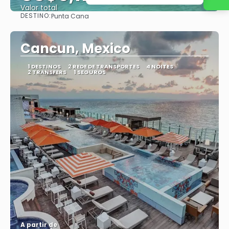
Valor total
DESTINO:
Punta Cana
Saiba mais
Cancun, Mexico
1 DESTINOS
2 REDE DE TRANSPORTES
4 NOITES
2 TRANSFERS
1 SEGUROS
A partir de