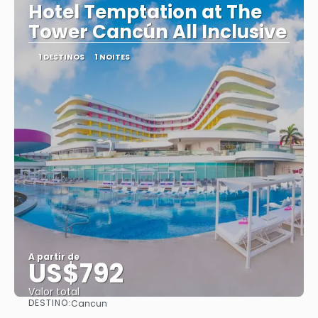
Hotel Temptation at The
Tower Cancún All Inclusive
1 DESTINOS
1 NOITES
A partir de
US$792
Valor total
DESTINO:
Cancun
Saiba mais