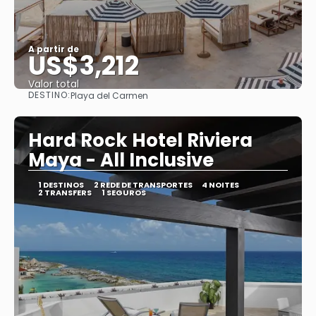
A partir de
US$3,212
Valor total
DESTINO:
Playa del Carmen
Saiba mais
Hard Rock Hotel Riviera
Maya - All Inclusive
1 DESTINOS
2 REDE DE TRANSPORTES
4 NOITES
2 TRANSFERS
1 SEGUROS