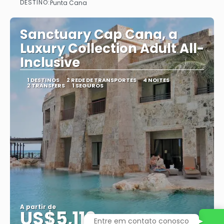
DESTINO:
Punta Cana
Saiba mais
Sanctuary Cap Cana, a
Luxury Collection Adult All-
Inclusive
1 DESTINOS
2 REDE DE TRANSPORTES
4 NOITES
2 TRANSFERS
1 SEGUROS
A partir de
US$5,112
Entre em contato conosco