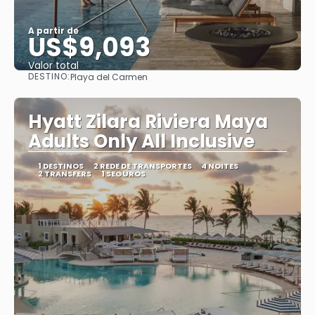
A partir de
US$9,093
Valor total
DESTINO:
Playa del Carmen
Saiba mais
Hyatt Zilara Riviera Maya
Adults Only All Inclusive
1 DESTINOS
2 REDE DE TRANSPORTES
4 NOITES
2 TRANSFERS
1 SEGUROS