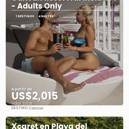
- Adults Only
1 DESTINOS
4 NOITES
A partir de
US$2,015
Valor total
DESTINO:
Cancun
Saiba mais
Xcaret en Playa del